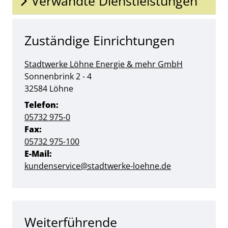
Verwandte Dienstleistungen
Zuständige Einrichtungen
Stadtwerke Löhne Energie & mehr GmbH
Straße:
Hausnummer:
Sonnenbrink
2 - 4
PLZ:
Ort:
32584
Löhne
Telefon:
05732 975-0
Fax:
05732 975-100
E-Mail:
kundenservice@stadtwerke-loehne.de
Weiterführende