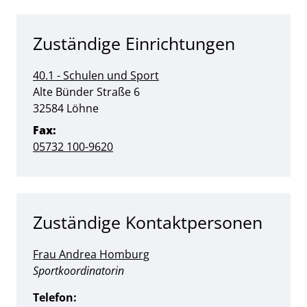
Zuständige Einrichtungen
40.1 - Schulen und Sport
Straße:
Hausnummer:
Alte Bünder Straße
6
PLZ:
Ort:
32584
Löhne
Fax:
05732 100-9620
Zuständige Kontaktpersonen
Frau Andrea Homburg
Position:
Sportkoordinatorin
Telefon: