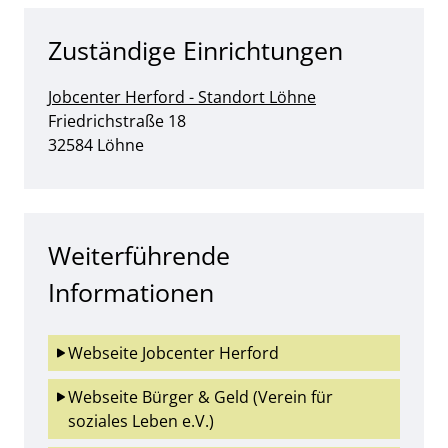
Zuständige Einrichtungen
Jobcenter Herford - Standort Löhne
Straße:
Hausnummer:
Friedrichstraße
18
PLZ:
Ort:
32584
Löhne
Weiterführende
Informationen
Webseite Jobcenter Herford
Webseite Bürger & Geld (Verein für 
soziales Leben e.V.)