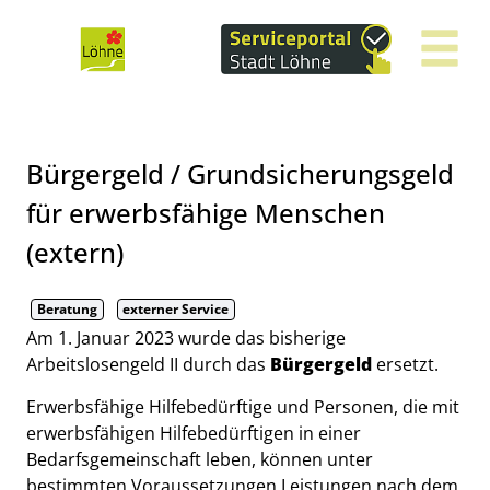
Zum Header
Zum Hauptinhalt
Zum Footer
Zum Hauptinhalt springen
Bürgergeld / Grundsicherungsgeld
für erwerbsfähige Menschen
(extern)
Beratung
externer Service
Kurzbeschreibung
Am 1. Januar 2023 wurde das bisherige
Arbeitslosengeld II durch das
Bürgergeld
ersetzt.
Erwerbsfähige Hilfebedürftige und Personen, die mit
erwerbsfähigen Hilfebedürftigen in einer
Bedarfsgemeinschaft leben, können unter
bestimmten Voraussetzungen Leistungen nach dem