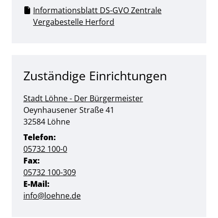
Informationsblatt DS-GVO Zentrale
Vergabestelle Herford
Zuständige Einrichtungen
Stadt Löhne - Der Bürgermeister
Straße:
Hausnummer:
Oeynhausener Straße
41
PLZ:
Ort:
32584
Löhne
Telefon:
05732 100-0
Fax:
05732 100-309
E-Mail:
info@loehne.de